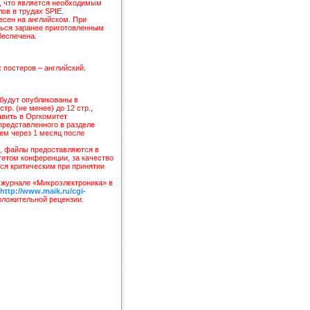
, что является необходимым
ов в трудах SPIE.
есен на английском. При
ться заранее приготовленным
беспечена.
постеров – английский.
будут опубликованы в
тр. (не менее) до 12 стр.,
авить в Оргкомитет
представленного в разделе
чем через 1 месяц после
й, файлы предоставляются в
етом конференции, за качество
ься критическим при принятии
 журнале «Микроэлектроника» в
http://www.maik.ru/cgi-
оложительной рецензии.