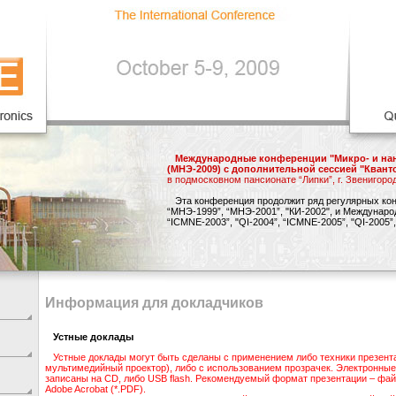
Международные конференции "Микро- и нан
(МНЭ-2009) с дополнительной сессией "Кван
в подмосковном пансионате “Липки”, г. Звенигоро
Эта конференция продолжит ряд регулярных ко
“МНЭ-1999”, “МНЭ-2001”, "КИ-2002", и Междунар
“ICMNE-2003”, "QI-2004”, “ICMNE-2005”, "QI-2005”,
Информация для докладчиков
Устные доклады
Устные доклады могут быть сделаны с применением либо техники презента
мультимедийный проектор), либо с использованием прозрачек. Электронны
записаны на CD, либо USB flash. Рекомендуемый формат презентации – файл
Adobe Acrobat (*.PDF).