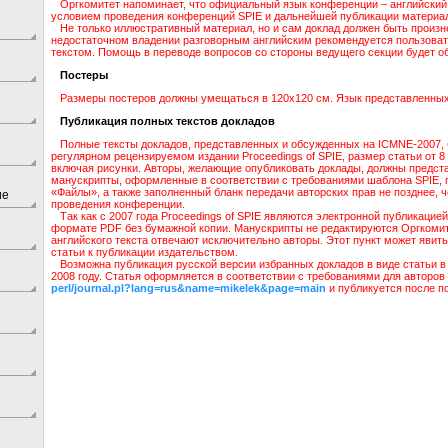
Оргкомитет напоминает, что официальный язык конференции – английский
условием проведения конференций SPIE и дальнейшей публикации материал
Не только иллюстративный материал, но и сам доклад должен быть произн
недостаточном владении разговорным английским рекомендуется пользова
текстом. Помощь в переводе вопросов со стороны ведущего секции будет о
Постеры
Размеры постеров должны умещаться в 120х120 см. Язык представленных 
Публикация полных текстов докладов
Полные тексты докладов, представленных и обсужденных на ICMNE-2007, 
регулярном рецензируемом издании Proceedings of SPIE, размер статьи от 8 с
включая рисунки. Авторы, желающие опубликовать доклады, должны предст
манускрипты, оформленные в соответствии с требованиями шаблона SPIE, 
«Файлы», а также заполненный бланк передачи авторских прав не позднее, 
ие
проведения конференции.
Так как с 2007 года Proceedings of SPIE являются электронной публикацие
формате PDF без бумажной копии. Манускрипты не редактируются Оргкомит
английского текста отвечают исключительно авторы. Этот пункт может явит
статьи к публикации издательством.
Возможна публикация русской версии избранных докладов в виде статьи в
2008 году. Статья оформляется в соответствии с требованиями для авторов
perl/journal.pl?lang=rus&name=mikelek&page=main
и публикуется после п