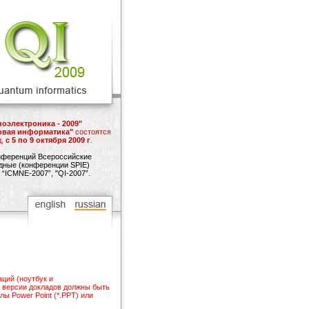
оэлектроника - 2009"
товая информатика"
состоятся
д,
с 5 по 9 октября 2009 г
.
нференций Всероссийские
одные (конференции SPIE)
 “ICMNE-2007”, "QI-2007”.
ций (ноутбук и
е версии докладов должны быть
ы Power Point (*.PPT) или